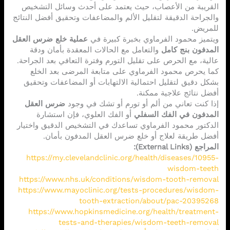
القريبة من الأعصاب، حيث يعتمد على أحدث وسائل التشخيص
والجراحة الدقيقة لتقليل الألم والمضاعفات وتحقيق أفضل النتائج
للمريض.
ويتميز محمود الفرماوي بخبرة كبيرة في
عملية خلع ضرس العقل
المدفون بنج كامل
والتعامل مع الحالات المعقدة بأمان ودقة
عالية، مع الحرص على تقليل التورم وفترة التعافي بعد الجراحة.
كما يحرص محمود الفرماوي على متابعة المرضى بعد الخلع
بشكل دقيق لتقليل احتمالية الالتهابات أو المضاعفات وتحقيق
أفضل نتائج علاجية ممكنة.
إذا كنت تعاني من ألم أو تورم أو تشك في وجود
ضرس العقل
المدفون في الفك السفلي
أو الفك العلوي، فإن استشارة
الدكتور محمود الفرماوي تساعدك في التشخيص الدقيق واختيار
أفضل طريقة لعلاج أو خلع ضرس العقل المدفون بأمان.
المراجع (External Links):
https://my.clevelandclinic.org/health/diseases/10955-
wisdom-teeth
https://www.nhs.uk/conditions/wisdom-tooth-removal
https://www.mayoclinic.org/tests-procedures/wisdom-
tooth-extraction/about/pac-20395268
https://www.hopkinsmedicine.org/health/treatment-
tests-and-therapies/wisdom-teeth-removal