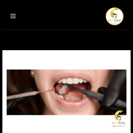
خطي
لى
لمحتوى