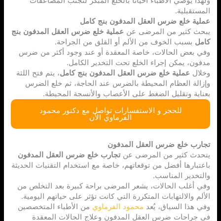
ولهذا يوصي الأطباء أحيانًا بالخلع المبكر لتجنب المضاعفات
المستقبلية.
عملية خلع ضرس العقل المدفون بنج كامل
يبحث كثير من المرضى عن
عملية خلع ضرس العقل المدفون بنج
كامل
بسبب الخوف من الألم أو القلق من الجراحة.
وفي بعض الحالات، خاصة المعقدة أو عند وجود أكثر من ضرس
مدفون، يمكن إجراء الخلع تحت التخدير الكامل.
وخلال
عملية خلع ضرس العقل المدفون بنج كامل
، يتم فتح اللثة
وإزالة العظام المحيطة بالضرس عند الحاجة، ثم خلع الضرس
بعناية وتقليل الضغط على الأعصاب والأنسجة المحيطة.
للحجز و الاستفسارات تواصل مع دكتور محمود
الفرماوي الأن
تجارب خلع ضرس العقل المدفون
يتحدث كثير من المرضى عن
تجارب خلع ضرس العقل المدفون
باعتبارها أفضل من توقعاتهم، خاصة مع استخدام التقنيات الحديثة
والتخدير المناسب.
وفي أغلب الحالات، يشعر المرضى براحة كبيرة بعد التخلص من
الألم والالتهابات المتكررة التي كانت تؤثر على حياتهم اليومية.
وفي هذا السياق، يُعد
محمود الفرماوي
من الأطباء المتخصصين
في جراحات ضرس العقل المدفون وعلاج الحالات المعقدة