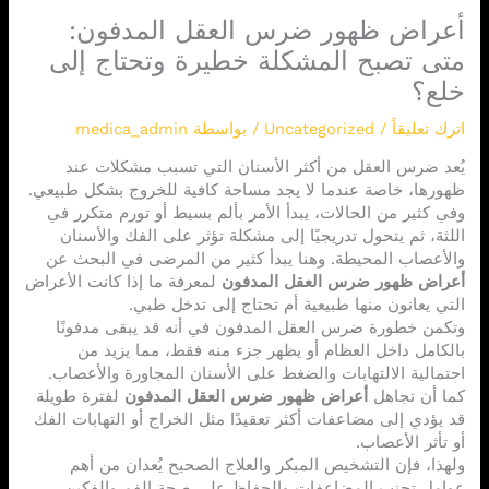
أعراض ظهور ضرس العقل المدفون:
متى تصبح المشكلة خطيرة وتحتاج إلى
خلع؟
اترك تعليقاً
/
Uncategorized
/ بواسطة
medica_admin
يُعد ضرس العقل من أكثر الأسنان التي تسبب مشكلات عند
ظهورها، خاصة عندما لا يجد مساحة كافية للخروج بشكل طبيعي.
وفي كثير من الحالات، يبدأ الأمر بألم بسيط أو تورم متكرر في
اللثة، ثم يتحول تدريجيًا إلى مشكلة تؤثر على الفك والأسنان
والأعصاب المحيطة. وهنا يبدأ كثير من المرضى في البحث عن
أعراض ظهور ضرس العقل المدفون
لمعرفة ما إذا كانت الأعراض
التي يعانون منها طبيعية أم تحتاج إلى تدخل طبي.
وتكمن خطورة ضرس العقل المدفون في أنه قد يبقى مدفونًا
بالكامل داخل العظام أو يظهر جزء منه فقط، مما يزيد من
احتمالية الالتهابات والضغط على الأسنان المجاورة والأعصاب.
كما أن تجاهل
أعراض ظهور ضرس العقل المدفون
لفترة طويلة
قد يؤدي إلى مضاعفات أكثر تعقيدًا مثل الخراج أو التهابات الفك
أو تأثر الأعصاب.
ولهذا، فإن التشخيص المبكر والعلاج الصحيح يُعدان من أهم
عوامل تجنب المضاعفات والحفاظ على صحة الفم والفكين.