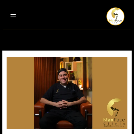
خطي
لى
لمحتوى